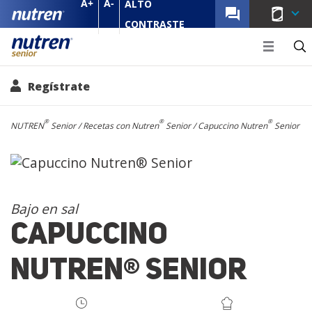
A+
A-
ALTO
MENU NU
CONTRASTE
Senior 
Regístrate
Pasar al contenido principal
Ruta de navegación
®
®
®
NUTREN
Senior
Recetas con Nutren
Senior
Capuccino Nutren
Senior
Bajo en sal
Capuccino
Nutren
Senior
®