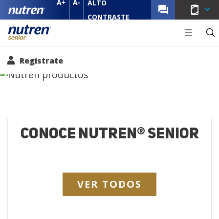
A+
A-
ALTO
MENU NU
CONTRASTE
Senior 
Regístrate
Productos NUTREN
Senior
®
Pasar al contenido principal
®
CONOCE NUTREN
SENIOR
VER TODOS