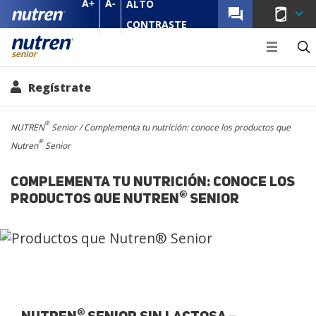
A+
A-
ALTO
MENU NU
CONTRASTE
Senior 
Regístrate
Pasar al contenido principal
Ruta de navegación
®
NUTREN
Senior
Complementa tu nutrición: conoce los productos que
®
Nutren
Senior
COMPLEMENTA TU NUTRICIÓN: CONOCE LOS
®
PRODUCTOS QUE NUTREN
SENIOR
Productos Nutren
Senior
®
®